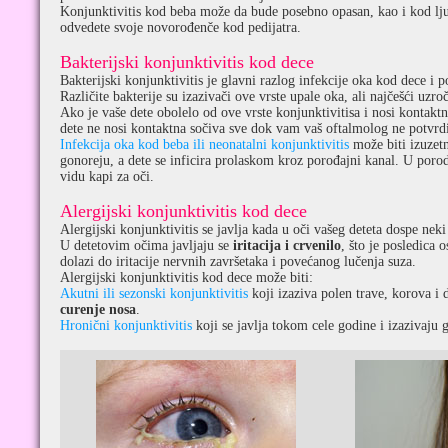
Konjunktivitis kod beba može da bude posebno opasan, kao i kod lj
odvedete svoje novorođenče kod pedijatra.
Bakterijski konjunktivitis kod dece
Bakterijski konjunktivitis je glavni razlog infekcije oka kod dece i 
Različite bakterije su izazivači ove vrste upale oka, ali najčešći uzro
Ako je vaše dete obolelo od ove vrste konjunktivitisa i nosi kontaktn
dete ne nosi kontaktna sočiva sve dok vam vaš oftalmolog ne potvrdi 
Infekcija oka kod beba ili neonatalni konjunktivitis
može biti izuzet
gonoreju, a dete se inficira prolaskom kroz porođajni kanal. U porodil
vidu kapi za oči.
Alergijski konjunktivitis kod dece
Alergijski konjunktivitis se javlja kada u oči vašeg deteta dospe ne
U detetovim očima javljaju se
iritacija i crvenilo
, što je posledica 
dolazi do iritacije nervnih završetaka i povećanog lučenja suza.
Alergijski konjunktivitis kod dece može biti:
Akutni ili sezonski konjunktivitis
koji izaziva polen trave, korova i
curenje nosa
.
Hronični konjunktivitis
koji se javlja tokom cele godine i izazivaju 