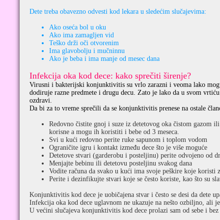
Dete treba obavezno odvesti kod lekara u sledećim slučajevima:
Ako oseća bol u oku
Ako ima zamagljen vid
Teško drži oči otvorenim
Ima glavobolju i mučninnu
Ako je beba i ima manje od mesec dana
Infekcija oka kod dece: kako sprečiti širenje?
Virusni i bakterijski konjunktivitis su vrlo zarazni i veoma lako mog
dodiruje razne predmete i drugu decu. Zato je lako da u svom vrtiću
ozdravi.
Da bi za to vreme sprečili da se konjunktivitis prenese na ostale čla
Redovno čistite gnoj i suze iz detetovog oka čistom gazom il
korisne a mogu ih koristiti i bebe od 3 meseca.
Svi u kući redovno perite ruke sapunom i toplom vodom
Ograničite igru i kontakt između dece što je više moguće
Detetove stvari (garderobu i posteljinu) perite odvojeno od d
Menjajte bebinu ili detetovu posteljinu svakog dana
Vodite računa da svako u kući ima svoje peškire koje koristi z
Perite i dezinfikujte stvari koje se često koriste, kao što su sl
Konjunktivitis kod dece je uobičajena stvar i često se desi da dete upa
Infekcija oka kod dece uglavnom ne ukazuje na nešto ozbiljno, ali je
U većini slučajeva konjunktivitis kod dece prolazi sam od sebe i bez