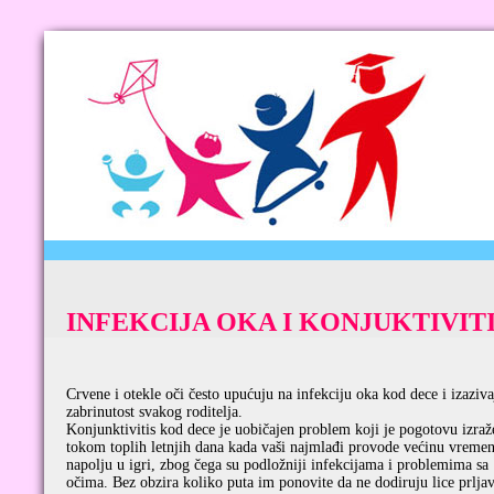
INFEKCIJA OKA I KONJUKTIVITI
Crvene i otekle oči često upućuju na infekciju oka kod dece i izaziva
zabrinutost svakog roditelja.
Konjunktivitis kod dece je uobičajen problem koji je pogotovu izraž
tokom toplih letnjih dana kada vaši najmlađi provode većinu vreme
napolju u igri, zbog čega su podložniji infekcijama i problemima sa
očima. Bez obzira koliko puta im ponovite da ne dodiruju lice prlja