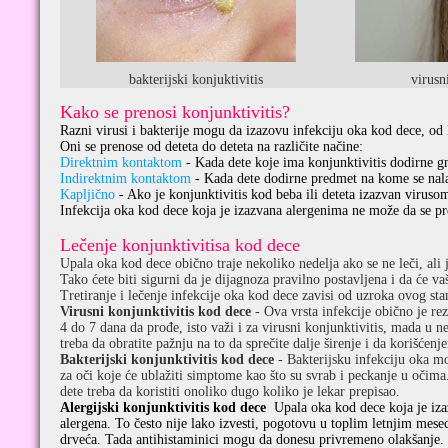
bakterijski konjuktivitis
virusn
Kako se prenosi konjunktivitis?
Razni virusi i bakterije mogu da izazovu infekciju oka kod dece, od
Oni se prenose od deteta do deteta na različite načine:
Direktnim kontaktom
- Kada dete koje ima konjunktivitis dodirne gn
Indirektnim kontaktom
- Kada dete dodirne predmet na kome se nalazi
Kapljično
- Ako je konjunktivitis kod beba ili deteta izazvan virus
Infekcija oka kod dece koja je izazvana alergenima ne može da se pr
Lečenje konjunktivitisa kod dece
Upala oka kod dece obično traje nekoliko nedelja ako se ne leči, ali 
Tako ćete biti sigurni da je dijagnoza pravilno postavljena i da će va
Tretiranje i lečenje infekcije oka kod dece zavisi od uzroka ovog sta
Virusni konjunktivitis kod dece
- Ova vrsta infekcije obično je rez
4 do 7 dana da prođe, isto važi i za virusni konjunktivitis, mada u 
treba da obratite pažnju na to da sprečite dalje širenje i da korišćenj
Bakterijski konjunktivitis kod dece
- Bakterijsku infekciju oka mož
za oči koje će ublažiti simptome kao što su svrab i peckanje u očima
dete treba da koristiti onoliko dugo koliko je lekar prepisao.
Alergijski konjunktivitis kod dece
Upala oka kod dece koja je izaz
alergena. To često nije lako izvesti, pogotovu u toplim letnjim mes
drveća. Tada antihistaminici mogu da donesu privremeno olakšanje.