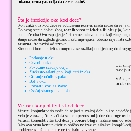
rukama, nema garancija da će vas poslušati.
Šta je infekcija oka kod dece?
Konjunktivitis kod dece je uobičajena pojava, mada može da se javi i
Do ovog stanja dolazi zbog
raznih vrsta infekcija ili alergija
, koje
beonjače oka.Ovo zapaljenje širi krvne sudove u oku koji zbog toga p
stanje može da izgleda grozno i zabrinjavajuće, obično nije ništa o
zarazna
, što zavisi od uzroka.
Simptomi konjunktivitisa mogu da se razlikuju od jednog do drugog 
Peckanje u oku
Crvenilo oka
Ovi simp
Povećano suzenje očiju
razvijaju
Žućkasto-zeleni gnoj koji curi iz oka
Oticanje očnih kapaka
Važno je 
Bol u oku
su običn
Preosetljivost na svetlo
Osećaj stranog tela u oku
Virusni konjunktivitis kod dece
Virusni konjunktivitis može da se javi u svakoj dobi, ali se najčešće 
Vrlo je zarazan, što znači da se lako prenosi od jedne do druge osobe
Virusni konjunktivitis kod dece je
obično blag
i nestane sam od seb
Iako ova vrsta konjunktivitisa obično ne izaziva nikakve komplikacij
probleme sa očima ako se ne tretiraju na vreme.