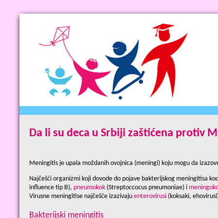
Da li su deca u Srbiji zaštićena proti
Meningitis je upala moždanih ovojnica (meningi) koju mogu da izazovu vi
Najčešći organizmi koji dovode do pojave bakterijskog meningitisa ko
influence tip B),
pneumokok
(Streptoccocus pneumoniae) i
meningok
Virusne meningitise najčešće izazivaju
enterovirusi
(koksaki, ehovirusi
Bakterijski meningitis