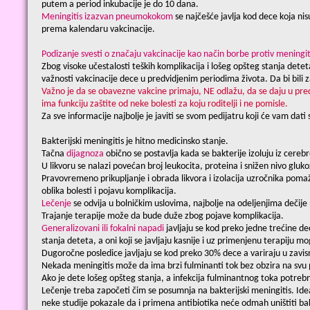
putem a period inkubacije je do 10 dana.
Meningitis izazvan pneumokokom
se najčešće javlja kod dece koja ni
prema kalendaru vakcinacije.
Podizanje svesti o značaju vakcinacije kao način borbe protiv meningit
Zbog visoke učestalosti teških komplikacija i lošeg opšteg stanja dete
važnosti vakcinacije dece u predvidjenim periodima života. Da bi bili zaš
Važno je da se obavezne vakcine primaju, NE odlažu, da se daju u pr
ima funkciju zaštite od neke bolesti za koju roditelji i ne pomisle.
Za sve informacije najbolje je javiti se svom pedijatru koji će vam dati
Bakterijski meningitis je hitno medicinsko stanje.
Tačna
dijagnoza
obično se postavlja kada se bakterije izoluju iz cereb
U likvoru se nalazi povećan broj leukocita, proteina i snižen nivo gluko
Pravovremeno prikupljanje i obrada likvora i izolacija uzročnika poma
oblika bolesti i pojavu komplikacija.
Lečenje
se odvija u bolničkim uslovima, najbolje na odeljenjima dečije n
Trajanje terapije može da bude duže zbog pojave komplikacija.
Generalizovani ili fokalni napadi
javljaju se kod preko jedne trećine de
stanja deteta, a oni koji se javljaju kasnije i uz primenjenu terapiju m
Dugoročne posledice javljaju se kod preko 30% dece a variraju u zavisn
Nekada meningitis može da ima brzi fulminanti tok bez obzira na svu
Ako je dete lošeg opšteg stanja, a infekcija fulminantnog toka potrebn
Lečenje treba započeti čim se posumnja na bakterijski meningitis. Ideal
neke studije pokazale da i primena antibiotika neće odmah uništiti bak