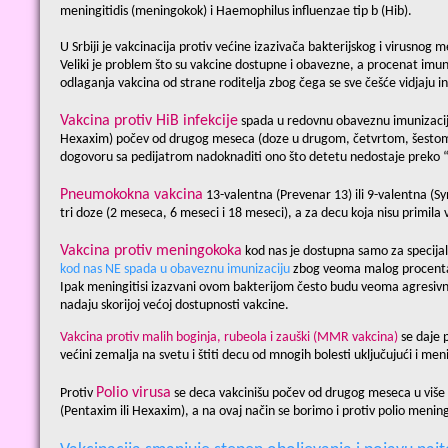
meningitidis (meningokok) i Haemophilus influenzae tip b (Hib).
U Srbiji je vakcinacija protiv većine izazivača bakterijskog i virusno
Veliki je problem što su vakcine dostupne i obavezne, a procenat imuni
odlaganja vakcina od strane roditelja zbog čega se sve češće vidjaju i
Vakcina protiv HiB infekcije
spada u redovnu obaveznu imunizacij
Hexaxim) počev od drugog meseca (doze u drugom, četvrtom, šestom
dogovoru sa pedijatrom nadoknaditi ono što detetu nedostaje preko “
Pneumokokna vakcina
13-valentna (Prevenar 13) ili 9-valentna (Sy
tri doze (2 meseca, 6 meseci i 18 meseci), a za decu koja nisu primil
Vakcina protiv meningokoka
kod nas je dostupna samo za specijaln
kod nas NE spada u obaveznu imunizaciju
zbog veoma malog procenta 
Ipak meningitisi izazvani ovom bakterijom često budu veoma agresivnog
nadaju skorijoj većoj dostupnosti vakcine.
Vakcina protiv malih boginja, rubeola i zauški (MMR vakcina)
se daje 
većini zemalja na svetu i štiti decu od mnogih bolesti uključujući i men
Polio virusa
Protiv
se deca vakcinišu počev od drugog meseca u više
(Pentaxim ili Hexaxim), a na ovaj način se borimo i protiv polio mening