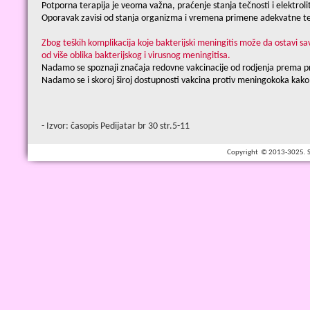
Potporna terapija je veoma važna, praćenje stanja tečnosti i elektroli
Oporavak zavisi od stanja organizma i vremena primene adekvatne te
Zbog teških komplikacija koje bakterijski meningitis može da ostavi sa
od više oblika bakterijskog i virusnog meningitisa.
Nadamo se spoznaji značaja redovne vakcinacije od rodjenja prema pr
Nadamo se i skoroj široj dostupnosti vakcina protiv meningokoka kako bi
- Izvor: časopis Pedijatar br 30 str.5-11
Copyright © 2013-3025. Spe