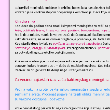
Bakterijski meningitis kod dece je ozbiljna bolest koja nastaje zbog ba
Povezan je sa visokom stopom oboljevanja i komplikacija. Deca koja 
Klinička slika
Kod dece do godinu dana znaci i simptomi meningitisa
su teški za 
kože, odbijanje hrane, intenzivan plač, povišena temperatura, napet
Što je dete mlađe, manja je verovatnoća da će pokazati klasične simp
Kako dete raste, nalaz na osnovu pregleda je pouzdaniji, ali i tada z
Kod starije dece
javljaju se
povišena temperatura i glavobolja
a čest
povraćanje, letargiju ili razdražljivost.
Pri pregledu obično su
pozitivn
za potvrdu dijagnoze ukoliko postoji sumnja.
Prvi korak u infekciji je uspostavljanje kolonizacije u nazofarinksu od
odgovor i uđu u krvotok a zatim dođu do moždanih ovojnica. Kod tek r
izazivači su druge vrste bakterija nego u starijem uzrastu.
Za većinu najčešćih izazivača bakterijskog meningitis
Većina vakcina protiv bakterijskog meningitisa spada u red
zemljama sveta.
Procenat pojave najtežih oblika meningiti
su vakcine dostupne i obavezne.
Posle neonatalnog perioda tri najčešća organizma koja izazivaju akut