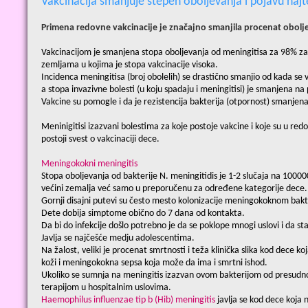
Vakcinacija smanjuje stepen oboljevanja i pojavu najt
Primena redovne vakcinacije je značajno smanjila procenat obolje
Vakcinacijom je smanjena stopa oboljevanja od meningitisa za 98% za 
zemljama u kojima je stopa vakcinacije visoka.
Incidenca meningitisa (broj obolelih) se drastično smanjio od kada se
a stopa invazivne bolesti (u koju spadaju i meningitisi) je smanjena n
Vakcine su pomogle i da je rezistencija bakterija (otpornost) smanjen
Meninigitisi izazvani bolestima za koje postoje vakcine i koje su u r
postoji svest o vakcinaciji dece.
Meningokokni meningitis
Stopa oboljevanja od bakterije N. meningitidis je 1-2 slučaja na 1000
većini zemalja već samo u preporučenu za određene kategorije dece.
Gornji disajni putevi su često mesto kolonizacije meningokoknom bakte
Dete dobija simptome obično do 7 dana od kontakta.
Da bi do infekcije došlo potrebno je da se poklope mnogi uslovi i da s
Javlja se najčešće medju adolescentima.
Na žalost, veliki je procenat smrtnosti i teža klinička slika kod dece ko
koži i meningokokna sepsa koja može da ima i smrtni ishod.
Ukoliko se sumnja na meningitis izazvan ovom bakterijom od presudno
terapijom u hospitalnim uslovima.
Haemophilus influenzae tip b (Hib) meningitis
javlja se kod dece koja 