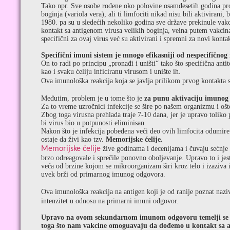
Tako npr. Sve osobe rođene oko polovine osamdesetih godina pro
boginja (variola vera), ali ti limfociti nikad nisu bili aktivirani,
1980. pa su u sledećih nekoliko godina sve države prekinule vakc
kontakt sa antigenom virusa velikih boginja, veina putem vakcina
specifični za ovaj virus već su aktivirani i spremni za novi kontak
Specifični imuni sistem je mnogo efikasniji od nespecifičnog 
On to radi po principu „pronađi i uništi“ tako što specifična antit
kao i svaku ćeliju inficiranu virusom i unište ih.
Ova imunološka reakcija koja se javlja prilikom prvog kontakta 
Međutim, problem je u tome što je
za punu aktivaciju imunog
Za to vreme uzročnici infekcije se šire po našem organizmu i ošte
Zbog toga virusna prehlada traje 7-10 dana, jer je upravo toliko 
bi virus bio u potpunosti eliminisan.
Nakon što je infekcija pobeđena veći deo ovih limfocita odumire
ostaje da živi kao tzv.
Memorijske ćelije.
Memorijske ćelije
žive godinama i decenijama i čuvaju sećnje
brzo odreagovale i sprečile ponovno oboljevanje. Upravo to i jest
veća od brzine kojom se mikroorganizam širi kroz telo i izaziva 
uvek brži od primarnog imunog odgovora.
Ova imunološka reakcija na antigen koji je od ranije poznat nazi
intenzitet u odnosu na primarni imuni odgovor.
Upravo na ovom sekundarnom imunom odgovoru temelji se ef
toga što nam vakcine omoguavaju da dođemo u kontakt sa an