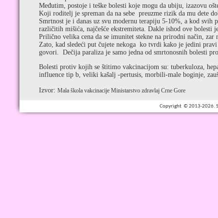
Međutim, postoje i teške bolesti koje mogu da ubiju, izazovu ošte
Koji roditelj je spreman da na sebe preuzme rizik da mu dete dob
Smrtnost je i danas uz svu modernu terapiju 5-10%, a kod svih pre
različitih mišića, najčešće ekstremiteta. Dakle ishod ove bolesti je
Prilično velika cena da se imunitet stekne na prirodni način, zar 
Zato, kad sledeći put čujete nekoga ko tvrdi kako je jedini pravi 
govori. Dečija paraliza je samo jedna od smrtonosnih bolesti prot
Bolesti protiv kojih se štitimo vakcinacijom su: tuberkuloza, hep
influence tip b, veliki kašalj -pertusis, morbili-male boginje, zau
Izvor:
Mala škola vakcinacije Ministarstvo zdravlaj Crne Gore
Copyright © 2013-2026. Spe