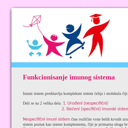
Funkcionisanje imunog sistema
Imuni sistem predstavlja kompleksni sistem ćelija i molekula čiji 
Deli se na 2 velika dela:
1. Urođeni (nespecifični)
2. Stečeni (specifični) imunski siste
Nespecifični imuni sistem
čine rezličite vrste belih krvnih zr
sistem poznat kao sistem komplementa, čije je primarna uloga brz