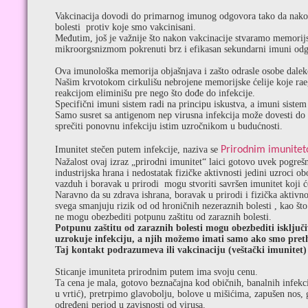
Vakcinacija dovodi do primarnog imunog odgovora tako da nakon
bolesti protiv koje smo vakcinisani.
Međutim, još je važnije što nakon vakcinacije stvaramo memorijs
mikroorgsnizmom pokrenuti brz i efikasan sekundarni imuni odgov
Ova imunološka memorija objašnjava i zašto odrasle osobe daleko
Našim krvotokom cirkulišu nebrojene memorijske ćelije koje raeg
reakcijom eliminišu pre nego što dođe do infekcije.
Specifični imuni sistem radi na principu iskustva, a imuni sistem
Samo susret sa antigenom nep virusna infekcija može dovesti do 
sprečiti ponovnu infekciju istim uzročnikom u budućnosti.
Imunitet stečen putem infekcije, naziva se
Prirodnim imunite
Nažalost ovaj izraz „prirodni imunitet“ laici gotovo uvek pogre
industrijska hrana i nedostatak fizičke aktivnosti jedini uzroci 
vazduh i boravak u prirodi mogu stvoriti savršen imunitet koji će 
Naravno da su zdrava ishrana, boravak u prirodi i fizička aktivnos
svega smanjuju rizik od od hroničnih nezeraznih bolesti , kao što 
ne mogu obezbediti potpunu zaštitu od zaraznih bolesti.
Potpunu zaštitu od zaraznih bolesti mogu obezbediti isključi
uzrokuje infekciju, a njih možemo imati samo ako smo preth
Taj kontakt podrazumeva ili vakcinaciju (veštački imunitet) p
Sticanje imuniteta prirodnim putem ima svoju cenu.
Ta cena je mala, gotovo beznačajna kod običnih, banalnih infekc
u vrtić), pretrpimo glavobolju, bolove u mišićima, zapušen nos, gu
određeni period u zavisnosti od virusa.